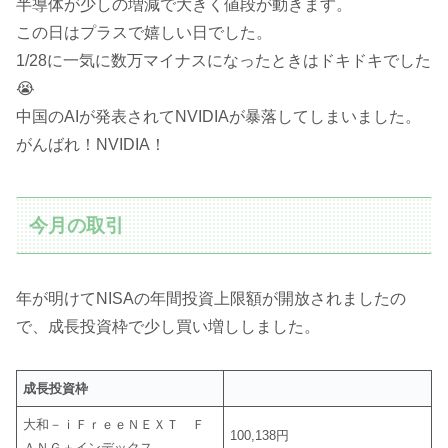
半導体が少しの増減で大きく値段が動きます。
この日はプラスで嬉しい日でした。
1/28に一気に数万マイナスになったときはドキドキでした
😭
中国のAIが発表されてNVIDIAが暴落してしまいました。
がんばれ！NVIDIA！
今月の取引
年が明けてNISAの年間投資上限額が開放されましたの
で、成長投資枠で少し買い増ししました。
成長投資枠
大和－ｉＦｒｅｅＮＥＸＴ Ｆ
100,138円
ＡＮＧ＋インデックス