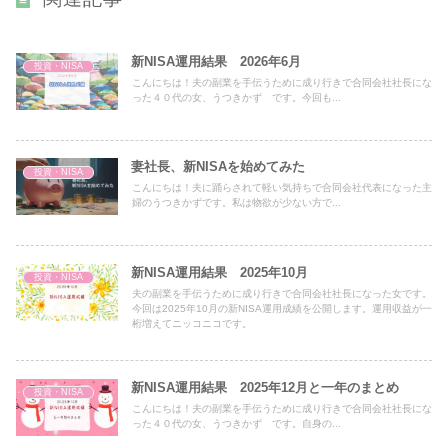
新NISA運用結果 2026年6月
投資・NISA
こんにちは！夫の副業を手伝うために成り行きで合同会社社長にな
った４０代の女、うつきかず です。今回も...
妻社長、新NISAを始めてみた
投資・NISA
こんにちは！夫に踊らされて軽い気持ちで合同会社代表になった主
婦のうつきかずです。私は物欲が少ない方で...
新NISA運用結果 2025年10月
投資・NISA
夫の副業を手伝うために成り行きで合同会社社長になった女です。
今回は2025年10月の新NISA運用成績を公開します。運用収益が一
桁増えてニッコニコです。
新NISA運用結果 2025年12月と一年のまとめ
投資・NISA
こんにちは！夫の副業を手伝うために成り行きで合同会社社長にな
った４０代の女、うつきかず です。自身の...