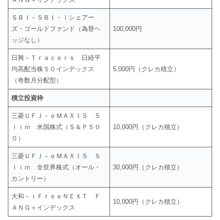
ＳＢＩ－ＳＢＩ・ｉシェアー
ズ・ゴールドファンド（為替ヘ
100,000円
ッジなし）
日興－Ｔｒａｃｅｒｓ 日経平
均高配当株５０インデックス
5,000円（クレカ積立）
（奇数月分配型）
積立投資枠
三菱ＵＦＪ－ｅＭＡＸＩＳ Ｓ
ｌｉｍ 米国株式（Ｓ＆Ｐ５０
10,000円（クレカ積立）
０）
三菱ＵＦＪ－ｅＭＡＸＩＳ Ｓ
ｌｉｍ 全世界株式（オール・
30,000円（クレカ積立）
カントリー）
大和－ｉＦｒｅｅＮＥＸＴ Ｆ
10,000円（クレカ積立）
ＡＮＧ＋インデックス