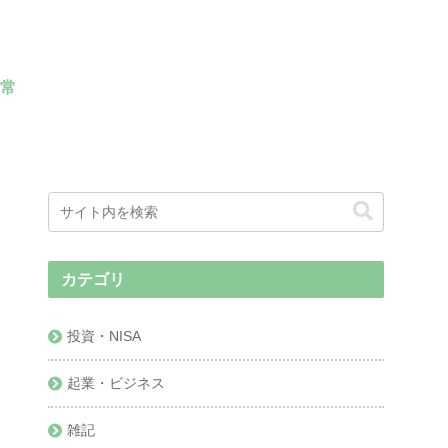
常
カテゴリ
投資・NISA
起業・ビジネス
雑記