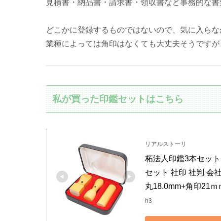
見積書・納品書・請求書・領収書など事務的な書
どこかに登録するものではないので、気に入らな
業種によっては角印はなくても大丈夫そうですが
私が買った印鑑セットはこちら
リアルストーリ
柘法人印鑑3本セット 
セット 社印 社判 会社
丸18.0mm+角印21ｍ
h3