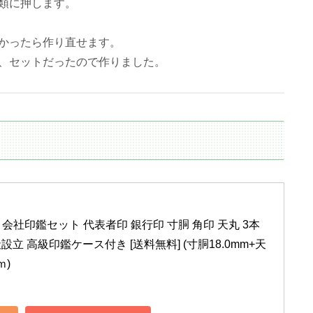
類に押します。
かったら作り直せます。
、セットだったので作りました。
会社印鑑セット 代表者印 銀行印 寸胴 角印 天丸 3本
設立 高級印鑑ケース付き [送料無料] (寸胴18.0mm+天
ｍ)