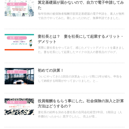
算定基礎届が届かないので、自力で電子申請してみ
起業・ビジネス
た
毎年恒例の被保険者報酬月額算定基礎届の電子申請を、素人が無料
で自力でやってみた。難しかったけれど、無事申請できました。
妻社長とは？ 妻を社長にして起業するメリット・
起業・ビジネス
デメリット
実際に妻社長をやってみて、感じたメリットデメリットを書きまし
た。妻を社長にして起業したマイクロ法人の妻視点のブログ。
初めての決算！
起業・ビジネス
ついにやってきた1回目の決算あっという間に1年が経ち、申告を
して納税する時期がやってまいりました。と...
役員報酬をもらう事にした。社会保険の加入と計算
起業・ビジネス
方法はどうするの？
妻社長の給料を決める妻社長の合同会社経営2年目。1期目は（人
件費0だったから）黒字でしたし、売上が増...