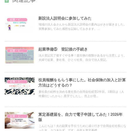
新設法人説明会に参加してみた
起業・ビジネス
地域の法人会さんから新設法人説明会の案内はがきが届きました。
実際参加してみた感想を記録しておきます。...
起業準備⑤ 登記後の手続き
起業・ビジネス
法人登記完了後すぐやる事！提出物の期限があるから注意しよう。
夫婦で起業、妻社長、ひとり社長、自分で法人登記。
役員報酬をもらう事にした。社会保険の加入と計算
起業・ビジネス
方法はどうするの？
妻社長の給料を決める妻社長の合同会社経営2年目。1期目は（人
件費0だったから）黒字でしたし、売上が増...
算定基礎届を、自力で電子申請してみた！2026年
起業・ビジネス
版
こんにちは！夫の副業を手伝うために成り行きで合同会社社長にな
った女、うつきかず です。今年も算定基礎...